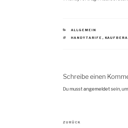
KATEGORIEN
ALLGEMEIN
SCHLAGWÖRTER
HANDYTARIFE
,
KAUFBER
Schreibe einen Komm
Du musst
angemeldet
sein, u
Beitragsnavigation
Vorheriger
ZURÜCK