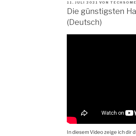
VERÖFFENTLICHT
Zum
11. JULI 2021
VON
TECHSOM
AM
Die günstigsten H
Inhalt
springen
(Deutsch)
In diesem Video zeige ich dir 