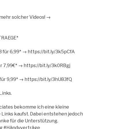
ehr solcher Videos! →
RTRAEGE*
B für 6,99* → https://bit.ly/3k5pCfA
ür 7,99€* → https://bit.ly/3k0RBgj
für 9,99* → https://bit.ly/3hU83fQ
Links.
ciates bekomme ich eine kleine
 Links kaufst. Dabei entstehen jedoch
nke für die Unterstützung.
g #Händyverträge