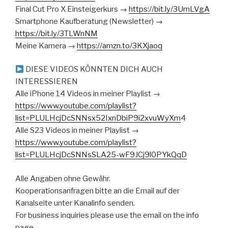
Final Cut Pro X Einsteigerkurs →
https://bit.ly/3UmLVgA
Smartphone Kaufberatung (Newsletter) →
https://bit.ly/3TLWnNM
Meine Kamera →
https://amzn.to/3KXjaoq
DIESE VIDEOS KÖNNTEN DICH AUCH
INTERESSIEREN
Alle iPhone 14 Videos in meiner Playlist →
https://www.youtube.com/playlist?
list=PLULHcjDcSNNsx52IxnDbiP9i2xvuWyXm
4
Alle S23 Videos in meiner Playlist →
https://www.youtube.com/playlist?
list=PLULHcjDcSNNsSLA25-wF9JCj9l0PYkQqD
Alle Angaben ohne Gewähr.
Kooperationsanfragen bitte an die Email auf der
Kanalseite unter Kanalinfo senden.
For business inquiries please use the email on the info
page.