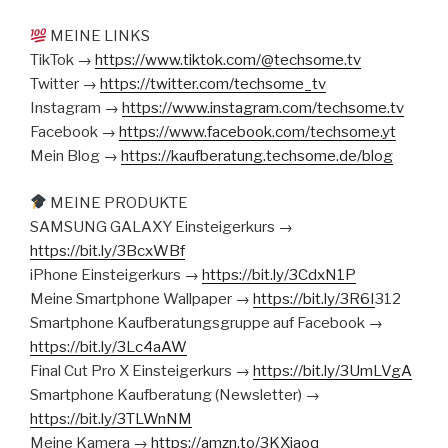
MEINE LINKS
TikTok →
https://www.tiktok.com/@techsome.tv
Twitter →
https://twitter.com/techsome_tv
Instagram →
https://www.instagram.com/techsome.tv
Facebook →
https://www.facebook.com/techsome.yt
Mein Blog →
https://kaufberatung.techsome.de/blog
MEINE PRODUKTE
SAMSUNG GALAXY Einsteigerkurs →
https://bit.ly/3BcxWBf
iPhone Einsteigerkurs →
https://bit.ly/3CdxN1P
Meine Smartphone Wallpaper →
https://bit.ly/3R6I
312
Smartphone Kaufberatungsgruppe auf Facebook →
https://bit.ly/3Lc4aAW
Final Cut Pro X Einsteigerkurs →
https://bit.ly/3UmLVgA
Smartphone Kaufberatung (Newsletter) →
https://bit.ly/3TLWnNM
Meine Kamera →
https://amzn.to/3KXjaoq