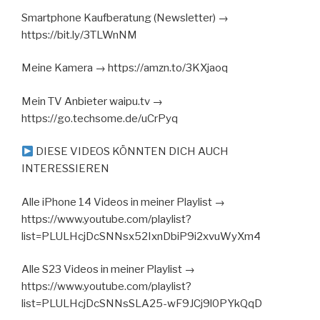
Smartphone Kaufberatung (Newsletter) →
https://bit.ly/3TLWnNM
Meine Kamera → https://amzn.to/3KXjaoq
Mein TV Anbieter waipu.tv →
https://go.techsome.de/uCrPyq
DIESE VIDEOS KÖNNTEN DICH AUCH
INTERESSIEREN
Alle iPhone 14 Videos in meiner Playlist →
https://www.youtube.com/playlist?
list=PLULHcjDcSNNsx52IxnDbiP9i2xvuWyXm4
Alle S23 Videos in meiner Playlist →
https://www.youtube.com/playlist?
list=PLULHcjDcSNNsSLA25-wF9JCj9l0PYkQqD