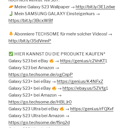
noch nicht kennst Teil 387.
Meine Galaxy S23 Wallpaper →
http://bit.ly/3E1zdxe
Mein SAMSUNG GALAXY Einsteigerkurs →
https://bit.ly/3BcxWBf
Abonniere TECHSOME für mehr solcher Videos! →
http://bit.ly/35dVmnP
HIER KANNST DU DIE PRODUKTE KAUFEN*
Galaxy S23 bei eBay
→
https://geni.us/c2VnKT
1
Galaxy S23 bei Amazon →
https://go.techsome.de/ogCnpP
Galaxy S23+ bei eBay →
https://geni.us/K4NFxZ
Galaxy S23+ bei eBay
→
https://ebay.us/5ZVfg
1
Galaxy S23+ bei Amazon →
https://go.techsome.de/HBLJr0
Galaxy S23 Ultra bei eBay
→
https://geni.us/rFQXvf
Galaxy S23 Ultra bei Amazon →
https://go.techsome.de/fSrq2d