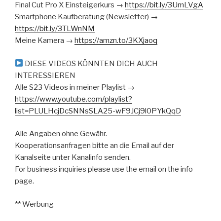
Final Cut Pro X Einsteigerkurs →
https://bit.ly/3UmLVgA
Smartphone Kaufberatung (Newsletter) →
https://bit.ly/3TLWnNM
Meine Kamera →
https://amzn.to/3KXjaoq
DIESE VIDEOS KÖNNTEN DICH AUCH
INTERESSIEREN
Alle S23 Videos in meiner Playlist →
https://www.youtube.com/playlist?
list=PLULHcjDcSNNsSLA25-wF9JCj9l0PYkQqD
Alle Angaben ohne Gewähr.
Kooperationsanfragen bitte an die Email auf der
Kanalseite unter Kanalinfo senden.
For business inquiries please use the email on the info
page.
** Werbung