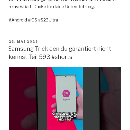
reinvestiert. Danke für deine Unterstützung.
#Android #iOS #S23Ultra
VERÖFFENTLICHT
23. MAI 2023
AM
Samsung Trick den du garantiert nicht
kennst Teil 593 #shorts