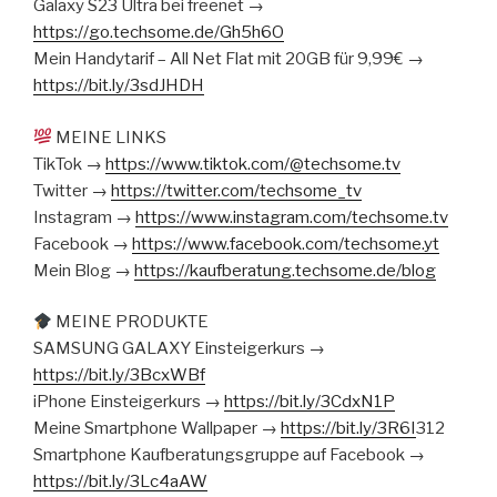
Galaxy S23 Ultra bei freenet →
https://go.techsome.de/Gh5h6O
Mein Handytarif – All Net Flat mit 20GB für 9,99€ →
https://bit.ly/3sdJHDH
MEINE LINKS
TikTok →
https://www.tiktok.com/@techsome.tv
Twitter →
https://twitter.com/techsome_tv
Instagram →
https://www.instagram.com/techsome.tv
Facebook →
https://www.facebook.com/techsome.yt
Mein Blog →
https://kaufberatung.techsome.de/blog
MEINE PRODUKTE
SAMSUNG GALAXY Einsteigerkurs →
https://bit.ly/3BcxWBf
iPhone Einsteigerkurs →
https://bit.ly/3CdxN1P
Meine Smartphone Wallpaper →
https://bit.ly/3R6I
312
Smartphone Kaufberatungsgruppe auf Facebook →
https://bit.ly/3Lc4aAW