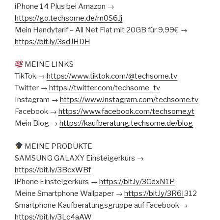
iPhone 14 Plus bei Amazon →
https://go.techsome.de/m0S6Jj
Mein Handytarif – All Net Flat mit 20GB für 9,99€ →
https://bit.ly/3sdJHDH
MEINE LINKS
TikTok →
https://www.tiktok.com/@techsome.tv
Twitter →
https://twitter.com/techsome_tv
Instagram →
https://www.instagram.com/techsome.tv
Facebook →
https://www.facebook.com/techsome.yt
Mein Blog →
https://kaufberatung.techsome.de/blog
MEINE PRODUKTE
SAMSUNG GALAXY Einsteigerkurs →
https://bit.ly/3BcxWBf
iPhone Einsteigerkurs →
https://bit.ly/3CdxN1P
Meine Smartphone Wallpaper →
https://bit.ly/3R6I
312
Smartphone Kaufberatungsgruppe auf Facebook →
https://bit.ly/3Lc4aAW