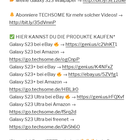
Meine Galaxy S23 Wallpaper →
http://bit.ly/3E1zdxe
Abonniere TECHSOME für mehr solcher Videos! →
http://bit.ly/35dVmnP
HIER KANNST DU DIE PRODUKTE KAUFEN*
Galaxy S23 bei eBay
→
https://geni.us/c2VnKT
1
Galaxy S23 bei Amazon →
https://go.techsome.de/ogCnpP
Galaxy S23+ bei eBay →
https://geni.us/K4NFxZ
Galaxy S23+ bei eBay
→
https://ebay.us/5ZVfg
1
Galaxy S23+ bei Amazon →
https://go.techsome.de/HBLJr0
Galaxy S23 Ultra bei eBay
→
https://geni.us/rFQXvf
Galaxy S23 Ultra bei Amazon →
https://go.techsome.de/fSrq2d
Galaxy S23 Ultra bei freenet →
https://go.techsome.de/Gh5h6O