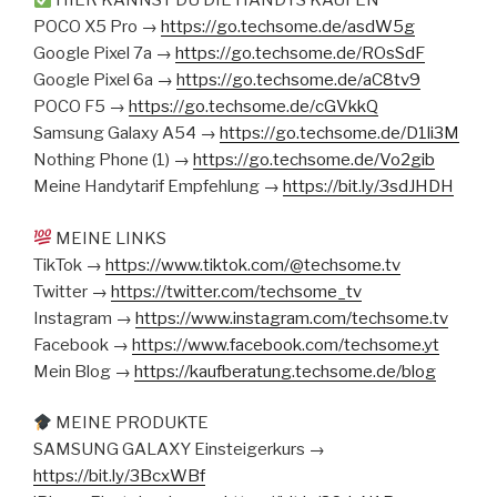
HIER KANNST DU DIE HANDYS KAUFEN*
POCO X5 Pro →
https://go.techsome.de/asdW5g
Google Pixel 7a →
https://go.techsome.de/ROsSdF
Google Pixel 6a →
https://go.techsome.de/aC8tv9
POCO F5 →
https://go.techsome.de/cGVkkQ
Samsung Galaxy A54 →
https://go.techsome.de/D1li3M
Nothing Phone (1) →
https://go.techsome.de/Vo2gib
Meine Handytarif Empfehlung →
https://bit.ly/3sdJHDH
MEINE LINKS
TikTok →
https://www.tiktok.com/@techsome.tv
Twitter →
https://twitter.com/techsome_tv
Instagram →
https://www.instagram.com/techsome.tv
Facebook →
https://www.facebook.com/techsome.yt
Mein Blog →
https://kaufberatung.techsome.de/blog
MEINE PRODUKTE
SAMSUNG GALAXY Einsteigerkurs →
https://bit.ly/3BcxWBf