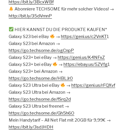
https://bit.ly/3BcxWBf
Abonniere TECHSOME für mehr solcher Videos! →
http://bit.ly/35dVmnP
HIER KANNST DU DIE PRODUKTE KAUFEN*
Galaxy S23 bei eBay
→
https://geni.us/c2VnKT
1
Galaxy S23 bei Amazon →
https://go.techsome.de/ogCnpP
Galaxy S23+ bei eBay →
https://geni.us/K4NFxZ
Galaxy S23+ bei eBay
→
https://ebay.us/5ZVfg
1
Galaxy S23+ bei Amazon →
https://go.techsome.de/HBLJr0
Galaxy S23 Ultra bei eBay
→
https://geni.us/rFQXvf
Galaxy S23 Ultra bei Amazon →
https://go.techsome.de/fSrq2d
Galaxy S23 Ultra bei freenet →
https://go.techsome.de/Gh5h6O
Mein Handytarif – All Net Flat mit 20GB für 9,99€ →
https://bit.ly/3sdJHDH