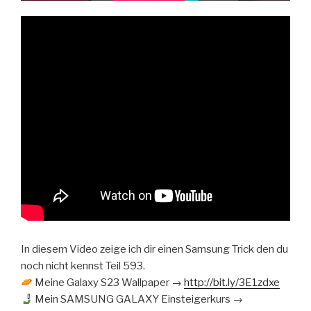
In diesem Video zeige ich dir einen Samsung Trick den du
noch nicht kennst Teil 593.
Meine Galaxy S23 Wallpaper →
http://bit.ly/3E1zdxe
Mein SAMSUNG GALAXY Einsteigerkurs →