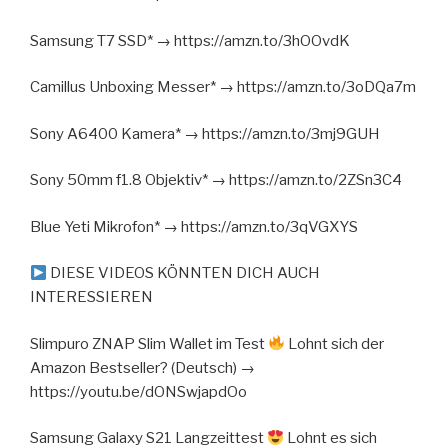
Samsung T7 SSD* → https://amzn.to/3hOOvdK
Camillus Unboxing Messer* → https://amzn.to/3oDQa7m
Sony A6400 Kamera* → https://amzn.to/3mj9GUH
Sony 50mm f1.8 Objektiv* → https://amzn.to/2ZSn3C4
Blue Yeti Mikrofon* → https://amzn.to/3qVGXYS
DIESE VIDEOS KÖNNTEN DICH AUCH
INTERESSIEREN
Slimpuro ZNAP Slim Wallet im Test
Lohnt sich der
Amazon Bestseller? (Deutsch) →
https://youtu.be/dONSwjapdOo
Samsung Galaxy S21 Langzeittest
Lohnt es sich