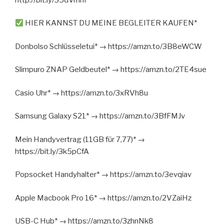
HIER KANNST DU MEINE BEGLEITER KAUFEN*
Donbolso Schlüsseletui* → https://amzn.to/3B8eWCW
Slimpuro ZNAP Geldbeutel* → https://amzn.to/2TE4sue
Casio Uhr* → https://amzn.to/3xRVh8u
Samsung Galaxy S21* → https://amzn.to/3BfFMJv
Mein Handyvertrag (11GB für 7,77)* →
https://bit.ly/3k5pCfA
Popsocket Handyhalter* → https://amzn.to/3evqiav
Apple Macbook Pro 16* → https://amzn.to/2VZaiHz
USB-C Hub* → https://amzn.to/3zhnNk8