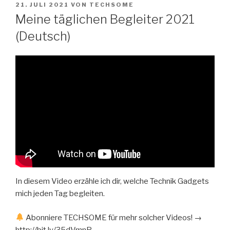
VERÖFFENTLICHT
Zum
21. JULI 2021
VON
TECHSOME
AM
Meine täglichen Begleiter 2021
Inhalt
springen
(Deutsch)
In diesem Video erzähle ich dir, welche Technik Gadgets
mich jeden Tag begleiten.
Abonniere TECHSOME für mehr solcher Videos! →
http://bit.ly/35dVmnP