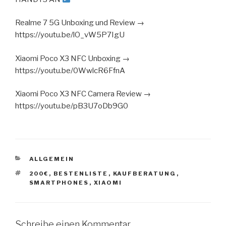
Realme 7 5G Unboxing und Review →
https://youtu.be/lO_vW5P7IgU
Xiaomi Poco X3 NFC Unboxing →
https://youtu.be/0WwlcR6FfnA
Xiaomi Poco X3 NFC Camera Review →
https://youtu.be/pB3U7oDb9G0
KATEGORIEN
ALLGEMEIN
SCHLAGWÖRTER
200€
,
BESTENLISTE
,
KAUFBERATUNG
,
SMARTPHONES
,
XIAOMI
Schreibe einen Kommentar