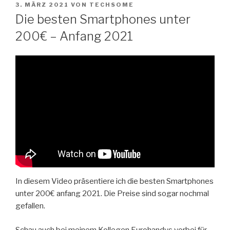
VERÖFFENTLICHT
Zum
3. MÄRZ 2021
VON
TECHSOME
AM
Die besten Smartphones unter
Inhalt
springen
200€ – Anfang 2021
In diesem Video präsentiere ich die besten Smartphones
unter 200€ anfang 2021. Die Preise sind sogar nochmal
gefallen.
Schau auch bei meinem Kollegen Eurohandys vorbei für