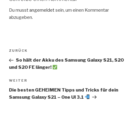
Du musst
angemeldet
sein, um einen Kommentar
abzugeben.
Beitragsnavigation
Vorheriger
ZURÜCK
Beitrag
So hält der Akku des Samsung Galaxy S21, S20
und S20 FE länger!
Nächster
WEITER
Beitrag
Die besten GEHEIMEN Tipps und Tricks für dein
Samsung Galaxy S21 – One UI 3.1