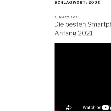
Zum
SCHLAGWORT:
200€
Inhalt
springen
VERÖFFENTLICHT
3. MÄRZ 2021
AM
Die besten Smartp
Anfang 2021