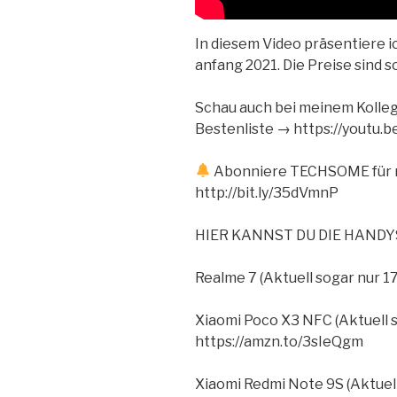
In diesem Video präsentiere 
anfang 2021. Die Preise sind 
Schau auch bei meinem Kolleg
Bestenliste → https://youtu
Abonniere TECHSOME für m
http://bit.ly/35dVmnP
HIER KANNST DU DIE HAND
Realme 7 (Aktuell sogar nur 1
Xiaomi Poco X3 NFC (Aktuell 
https://amzn.to/3sIeQgm
Xiaomi Redmi Note 9S (Aktuell