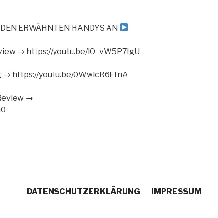
ZU DEN ERWÄHNTEN HANDYS AN
view → https://youtu.be/lO_vW5P7IgU
g → https://youtu.be/0WwlcR6FfnA
Review →
G0
DATENSCHUTZERKLÄRUNG
IMPRESSUM