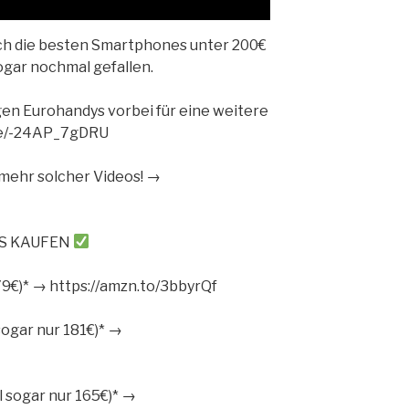
ich die besten Smartphones unter 200€
sogar nochmal gefallen.
en Eurohandys vorbei für eine weitere
.be/-24AP_7gDRU
ehr solcher Videos! →
YS KAUFEN
79€)* → https://amzn.to/3bbyrQf
sogar nur 181€)* →
 sogar nur 165€)* →