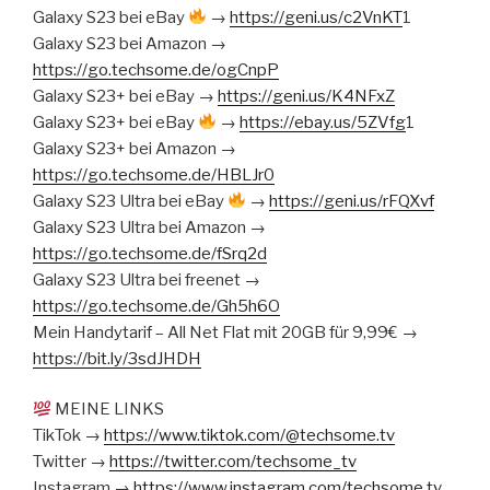
Galaxy S23 bei eBay
→
https://geni.us/c2VnKT
1
Galaxy S23 bei Amazon →
https://go.techsome.de/ogCnpP
Galaxy S23+ bei eBay →
https://geni.us/K4NFxZ
Galaxy S23+ bei eBay
→
https://ebay.us/5ZVfg
1
Galaxy S23+ bei Amazon →
https://go.techsome.de/HBLJr0
Galaxy S23 Ultra bei eBay
→
https://geni.us/rFQXvf
Galaxy S23 Ultra bei Amazon →
https://go.techsome.de/fSrq2d
Galaxy S23 Ultra bei freenet →
https://go.techsome.de/Gh5h6O
Mein Handytarif – All Net Flat mit 20GB für 9,99€ →
https://bit.ly/3sdJHDH
MEINE LINKS
TikTok →
https://www.tiktok.com/@techsome.tv
Twitter →
https://twitter.com/techsome_tv
Instagram →
https://www.instagram.com/techsome.tv