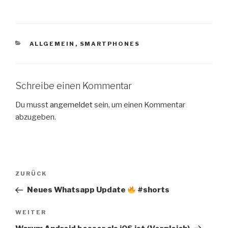
KATEGORIEN
ALLGEMEIN
,
SMARTPHONES
Schreibe einen Kommentar
Du musst
angemeldet
sein, um einen Kommentar
abzugeben.
Beitragsnavigation
Vorheriger
ZURÜCK
Beitrag
Neues Whatsapp Update
#shorts
Nächster
WEITER
Beitrag