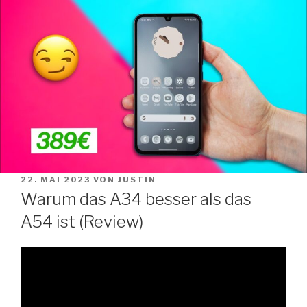
Zum
Inhalt
springen
VERÖFFENTLICHT
22. MAI 2023
VON
JUSTIN
AM
Warum das A34 besser als das
A54 ist (Review)