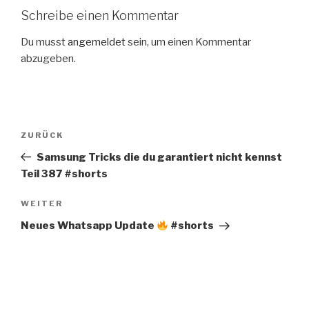
Schreibe einen Kommentar
Du musst
angemeldet
sein, um einen Kommentar
abzugeben.
Beitragsnavigation
Vorheriger
ZURÜCK
Beitrag
Samsung Tricks die du garantiert nicht kennst
Teil 387 #shorts
Nächster
WEITER
Beitrag
Neues Whatsapp Update
#shorts