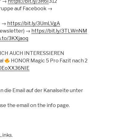
r →
https://bit.ly/3R6I
312
ruppe auf Facebook →
s →
https://bit.ly/3UmLVgA
ewsletter) →
https://bit.ly/3TLWnNM
n.to/3KXjaoq
ICH AUCH INTERESSIEREN
a!
HONOR Magic 5 Pro Fazit nach 2
/e0EoXX36NIE
 die Email auf der Kanalseite unter
use the email on the info page.
Links.