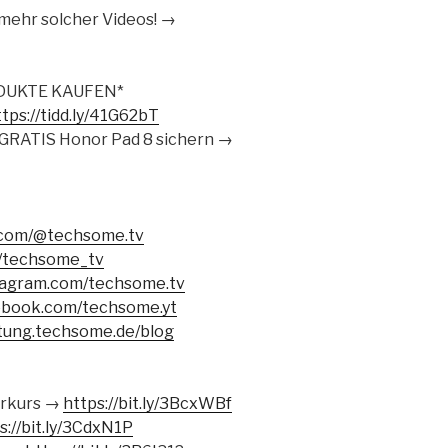
ehr solcher Videos! →
ODUKTE KAUFEN*
ttps://tidd.ly/41G62bT
GRATIS Honor Pad 8 sichern →
k.com/@techsome.tv
m/techsome_tv
tagram.com/techsome.tv
ebook.com/techsome.yt
atung.techsome.de/blog
rkurs →
https://bit.ly/3BcxWBf
s://bit.ly/3CdxN1P