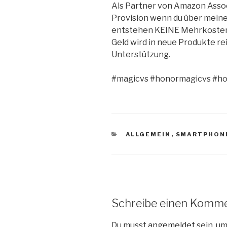
Als Partner von Amazon Asso
Provision wenn du über meine 
entstehen KEINE Mehrkosten fü
Geld wird in neue Produkte re
Unterstützung.
#magicvs #honormagicvs #h
KATEGORIEN
ALLGEMEIN
,
SMARTPHON
Schreibe einen Komm
Du musst
angemeldet
sein, u