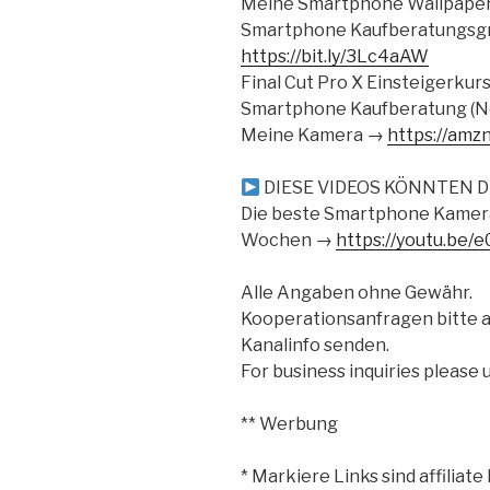
Meine Smartphone Wallpape
Smartphone Kaufberatungsg
https://bit.ly/3Lc4aAW
Final Cut Pro X Einsteigerkur
Smartphone Kaufberatung (N
Meine Kamera →
https://amz
DIESE VIDEOS KÖNNTEN D
Die beste Smartphone Kamer
Wochen →
https://youtu.be
Alle Angaben ohne Gewähr.
Kooperationsanfragen bitte an
Kanalinfo senden.
For business inquiries please 
** Werbung
* Markiere Links sind affiliate 