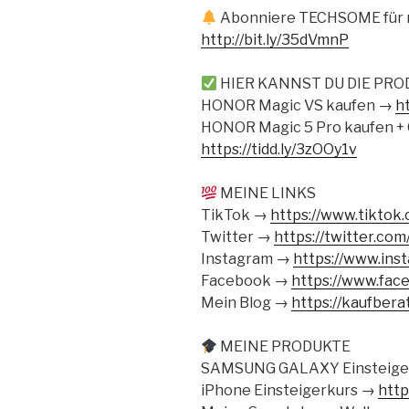
Abonniere TECHSOME für m
http://bit.ly/35dVmnP
HIER KANNST DU DIE PR
HONOR Magic VS kaufen →
h
HONOR Magic 5 Pro kaufen + 
https://tidd.ly/3zOOy1v
MEINE LINKS
TikTok →
https://www.tikto
Twitter →
https://twitter.co
Instagram →
https://www.ins
Facebook →
https://www.fac
Mein Blog →
https://kaufber
MEINE PRODUKTE
SAMSUNG GALAXY Einsteige
iPhone Einsteigerkurs →
http