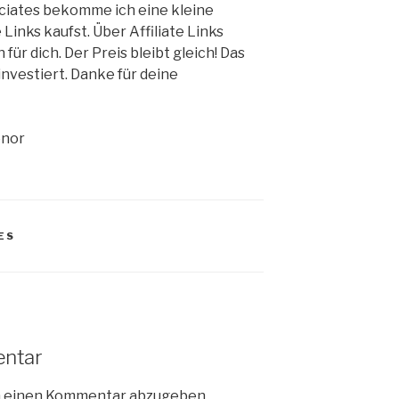
ciates bekomme ich eine kleine
Links kaufst. Über Affiliate Links
r dich. Der Preis bleibt gleich! Das
investiert. Danke für deine
onor
ES
entar
m einen Kommentar abzugeben.