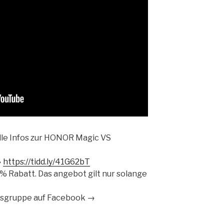
 alle Infos zur HONOR Magic VS
→
https://tidd.ly/41G62bT
% Rabatt. Das angebot gilt nur solange
sgruppe auf Facebook →