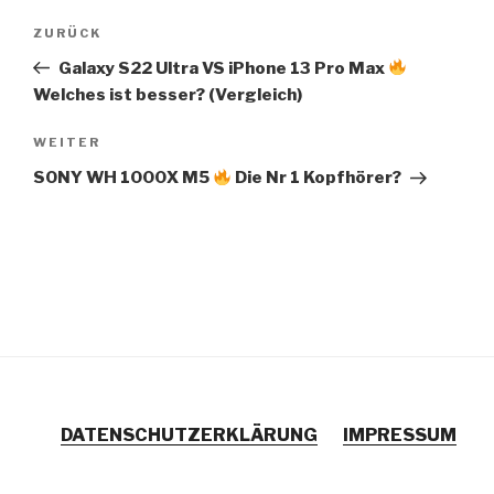
Beitragsnavigation
Vorheriger
ZURÜCK
Beitrag
Galaxy S22 Ultra VS iPhone 13 Pro Max
Welches ist besser? (Vergleich)
Nächster
WEITER
Beitrag
SONY WH 1000X M5
Die Nr 1 Kopfhörer?
DATENSCHUTZERKLÄRUNG
IMPRESSUM