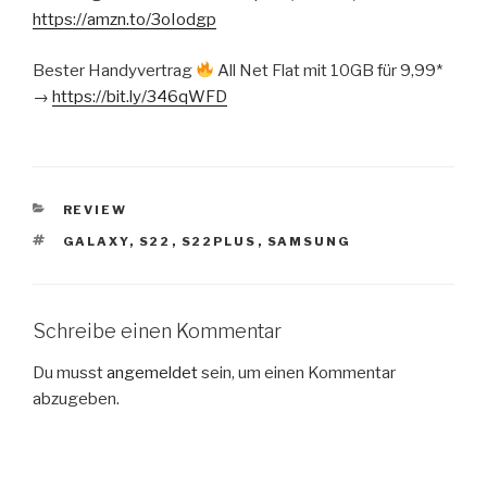
https://amzn.to/3oIodgp
Bester Handyvertrag
All Net Flat mit 10GB für 9,99*
→
https://bit.ly/346qWFD
KATEGORIEN
REVIEW
SCHLAGWÖRTER
GALAXY
,
S22
,
S22PLUS
,
SAMSUNG
Schreibe einen Kommentar
Du musst
angemeldet
sein, um einen Kommentar
abzugeben.