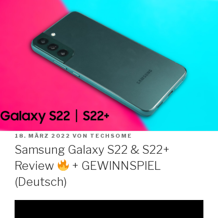
Zum
Inhalt
springen
VERÖFFENTLICHT
18. MÄRZ 2022
VON
TECHSOME
AM
Samsung Galaxy S22 & S22+
Review
+ GEWINNSPIEL
(Deutsch)