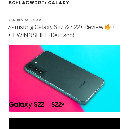
SCHLAGWORT:
GALAXY
Zum
Inhalt
springen
VERÖFFENTLICHT
18. MÄRZ 2022
AM
Samsung Galaxy S22 & S22+ Review
+
GEWINNSPIEL (Deutsch)