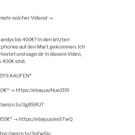
ehr solcher Videos! →
andys bis 400€? In den letzten
tphones auf den Mart gekommen. Ich
testet und sage dir in diesem Video,
 400€ sind.
NDYS KAUFEN*
310€* → https://ebay.us/Hue2D9
s://amzn.to/3gBSRU7
 355€* → https://ebay.us/esSTwQ
tps://amzn.to/3pEwSju