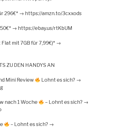
r 296€* → https://amzn.to/3cxxods
50€* → https://ebay.us/rtKbUM
t Flat mit 7GB für 7,99€)* →
STS ZU DEN HANDYS AN
nd Mini Review
Lohnt es sich? →
Kg
ew nach 1 Woche
– Lohnt es sich? →
o
he
– Lohnt es sich? →