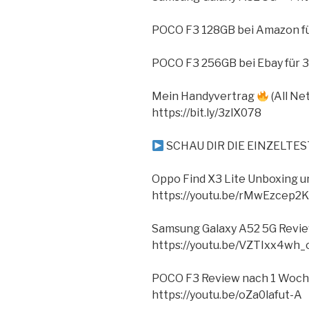
POCO F3 128GB bei Amazon fü
POCO F3 256GB bei Ebay für 3
Mein Handyvertrag
(All Ne
https://bit.ly/3zlX078
SCHAU DIR DIE EINZELTE
Oppo Find X3 Lite Unboxing u
https://youtu.be/rMwEzcep2
Samsung Galaxy A52 5G Revi
https://youtu.be/VZTIxx4wh_
POCO F3 Review nach 1 Woc
https://youtu.be/oZa0lafut-A