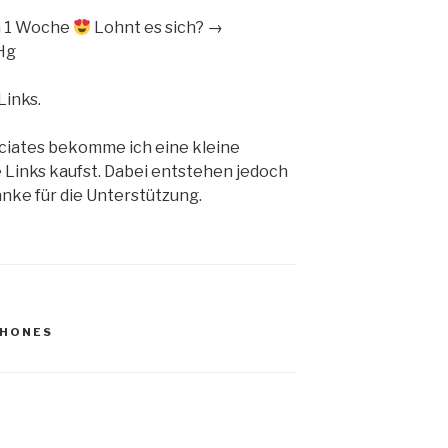
ch 1 Woche
Lohnt es sich? →
Hg
Links.
ciates bekomme ich eine kleine
 Links kaufst. Dabei entstehen jedoch
nke für die Unterstützung.
HONES