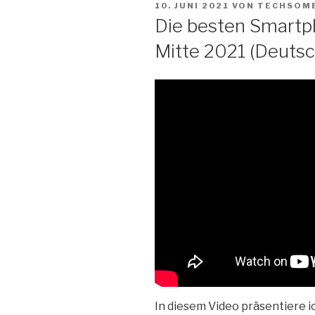
VERÖFFENTLICHT
Zum
10. JUNI 2021
VON
TECHSOM
AM
Die besten Smart
Inhalt
springen
Mitte 2021 (Deutsc
In diesem Video präsentiere 