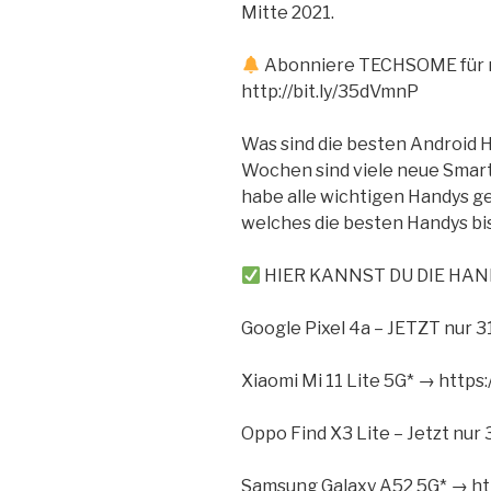
Mitte 2021.
Abonniere TECHSOME für m
http://bit.ly/35dVmnP
Was sind die besten Android H
Wochen sind viele neue Smar
habe alle wichtigen Handys ge
welches die besten Handys bis
HIER KANNST DU DIE HA
Google Pixel 4a – JETZT nur 
Xiaomi Mi 11 Lite 5G* → http
Oppo Find X3 Lite – Jetzt nur
Samsung Galaxy A52 5G* → ht