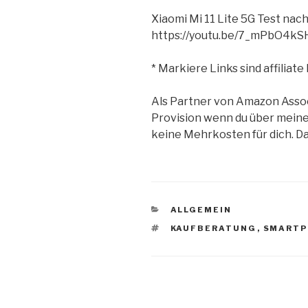
Xiaomi Mi 11 Lite 5G Test na
https://youtu.be/7_mPbO4kS
* Markiere Links sind affiliate 
Als Partner von Amazon Asso
Provision wenn du über meine
keine Mehrkosten für dich. Da
KATEGORIEN
ALLGEMEIN
SCHLAGWÖRTER
KAUFBERATUNG
,
SMARTP