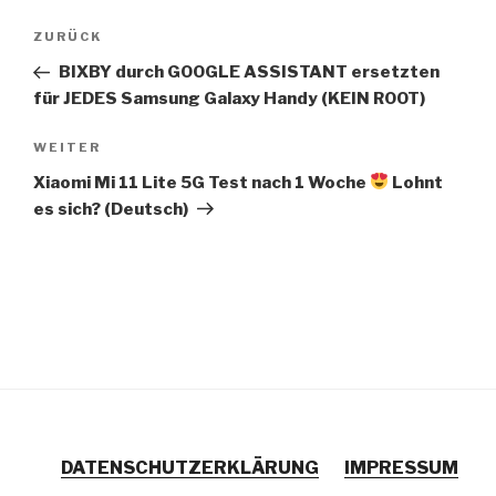
Beitragsnavigation
Vorheriger
ZURÜCK
Beitrag
BIXBY durch GOOGLE ASSISTANT ersetzten
für JEDES Samsung Galaxy Handy (KEIN ROOT)
Nächster
WEITER
Beitrag
Xiaomi Mi 11 Lite 5G Test nach 1 Woche
Lohnt
es sich? (Deutsch)
DATENSCHUTZERKLÄRUNG
IMPRESSUM