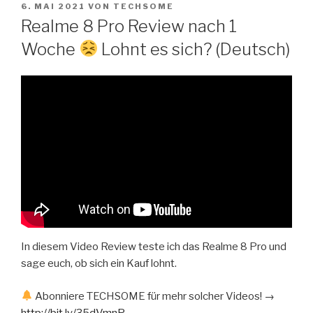
VERÖFFENTLICHT
Zum
6. MAI 2021
VON
TECHSOME
AM
Realme 8 Pro Review nach 1
Inhalt
springen
Woche
Lohnt es sich? (Deutsch)
In diesem Video Review teste ich das Realme 8 Pro und
sage euch, ob sich ein Kauf lohnt.
Abonniere TECHSOME für mehr solcher Videos! →
http://bit.ly/35dVmnP