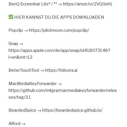
BenQ Screenbar Lite* / ** → https://amzn.to/2VQGeh1
HIER KANNST DU DIE APPS DOWNLOADEN
Popclip → https://pilotmoon.com/popclip/
Snap →
https://apps.apple.com/de/app/snap/id418073146?
l=en&mt=12
BeterTouchTool → https://folivora.ai
MacMediaKeyForwarder →
https://github.com/milgra/macmediakeyforwarder/relea
ses/tag/3.1
BeardedSpice → https://beardedspice.github.io/
Alfred →