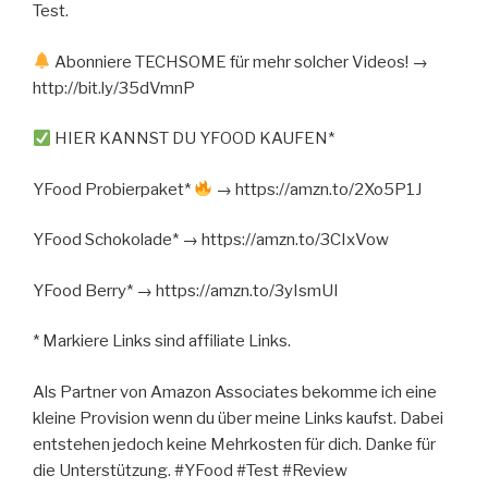
Test.
Abonniere TECHSOME für mehr solcher Videos! →
http://bit.ly/35dVmnP
HIER KANNST DU YFOOD KAUFEN*
YFood Probierpaket*
→ https://amzn.to/2Xo5P1J
YFood Schokolade* → https://amzn.to/3CIxVow
YFood Berry* → https://amzn.to/3yIsmUI
* Markiere Links sind affiliate Links.
Als Partner von Amazon Associates bekomme ich eine
kleine Provision wenn du über meine Links kaufst. Dabei
entstehen jedoch keine Mehrkosten für dich. Danke für
die Unterstützung. #YFood #Test #Review