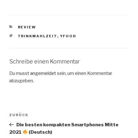
KATEGORIEN
REVIEW
SCHLAGWÖRTER
TRINKMAHLZEIT
,
YFOOD
Schreibe einen Kommentar
Du musst
angemeldet
sein, um einen Kommentar
abzugeben.
Beitragsnavigation
Vorheriger
ZURÜCK
Beitrag
Die besten kompakten Smartphones Mitte
2021
(Deutsch)