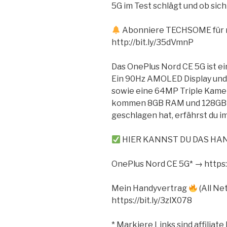
5G im Test schlägt und ob sich
Abonniere TECHSOME für m
http://bit.ly/35dVmnP
Das OnePlus Nord CE 5G ist ei
Ein 90Hz AMOLED Display und
sowie eine 64MP Triple Kame
kommen 8GB RAM und 128GB Sp
geschlagen hat, erfährst du im
HIER KANNST DU DAS HA
OnePlus Nord CE 5G* → https
Mein Handyvertrag
(All Ne
https://bit.ly/3zlX078
* Markiere Links sind affiliat