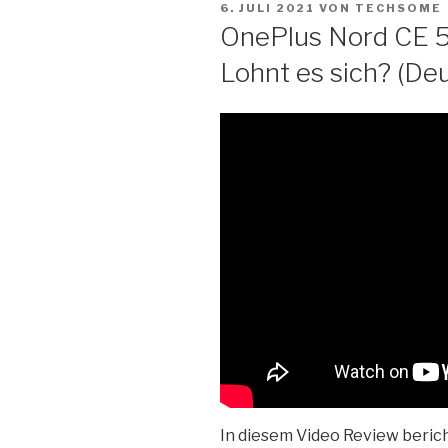
VERÖFFENTLICHT
Zum
6. JULI 2021
VON
TECHSOME
AM
OnePlus Nord CE 
Inhalt
springen
Lohnt es sich? (De
In diesem Video Review berich