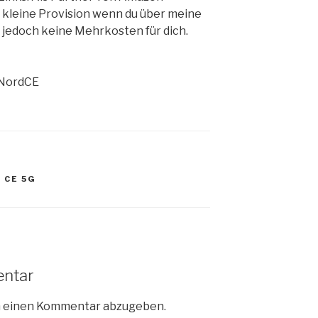
kleine Provision wenn du über meine
 jedoch keine Mehrkosten für dich.
#NordCE
 CE 5G
entar
m einen Kommentar abzugeben.