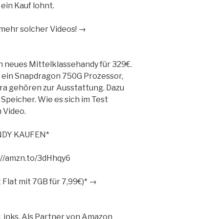
 ein Kauf lohnt.
ehr solcher Videos! →
n neues Mittelklassehandy für 329€.
 ein Snapdragon 750G Prozessor,
ra gehören zur Ausstattung. Dazu
eicher. Wie es sich im Test
 Video.
NDY KAUFEN*
://amzn.to/3dHhqy6
t Flat mit 7GB für 7,99€)* →
e Links. Als Partner von Amazon