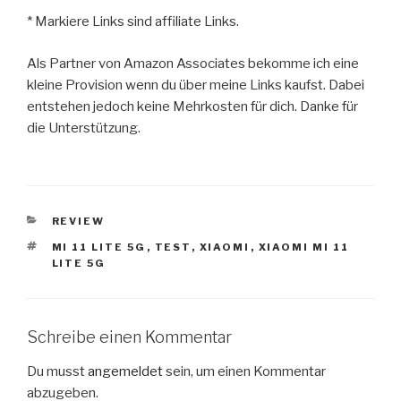
* Markiere Links sind affiliate Links.
Als Partner von Amazon Associates bekomme ich eine
kleine Provision wenn du über meine Links kaufst. Dabei
entstehen jedoch keine Mehrkosten für dich. Danke für
die Unterstützung.
KATEGORIEN
REVIEW
SCHLAGWÖRTER
MI 11 LITE 5G
,
TEST
,
XIAOMI
,
XIAOMI MI 11
LITE 5G
Schreibe einen Kommentar
Du musst
angemeldet
sein, um einen Kommentar
abzugeben.