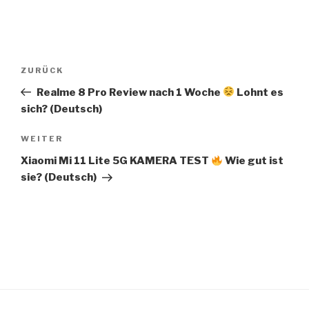
Beitragsnavigation
Vorheriger
ZURÜCK
Beitrag
Realme 8 Pro Review nach 1 Woche
Lohnt es
sich? (Deutsch)
Nächster
WEITER
Beitrag
Xiaomi Mi 11 Lite 5G KAMERA TEST
Wie gut ist
sie? (Deutsch)