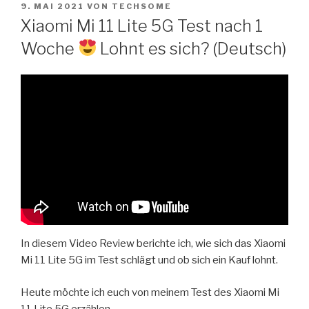
VERÖFFENTLICHT
Zum
9. MAI 2021
VON
TECHSOME
AM
Xiaomi Mi 11 Lite 5G Test nach 1
Inhalt
springen
Woche
Lohnt es sich? (Deutsch)
In diesem Video Review berichte ich, wie sich das Xiaomi
Mi 11 Lite 5G im Test schlägt und ob sich ein Kauf lohnt.
Heute möchte ich euch von meinem Test des Xiaomi Mi
11 Lite 5G erzählen.