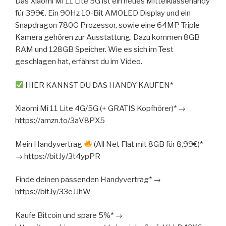
Das Xiaomi Mi 11 Lite 5G ist ein neues Mittelklassehandy
für 399€. Ein 90Hz 10-Bit AMOLED Display und ein
Snapdragon 780G Prozessor, sowie eine 64MP Triple
Kamera gehören zur Ausstattung. Dazu kommen 8GB
RAM und 128GB Speicher. Wie es sich im Test
geschlagen hat, erfährst du im Video.
HIER KANNST DU DAS HANDY KAUFEN*
Xiaomi Mi 11 Lite 4G/5G (+ GRATIS Kopfhörer)* →
https://amzn.to/3aV8PX5
Mein Handyvertrag
(All Net Flat mit 8GB für 8,99€)*
→ https://bit.ly/3t4ypPR
Finde deinen passenden Handyvertrag* →
https://bit.ly/33eJJhW
Kaufe Bitcoin und spare 5%* →