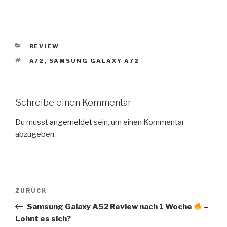
KATEGORIEN
REVIEW
SCHLAGWÖRTER
A72
,
SAMSUNG GALAXY A72
Schreibe einen Kommentar
Du musst
angemeldet
sein, um einen Kommentar
abzugeben.
Beitragsnavigation
Vorheriger
ZURÜCK
Beitrag
Samsung Galaxy A52 Review nach 1 Woche
–
Lohnt es sich?