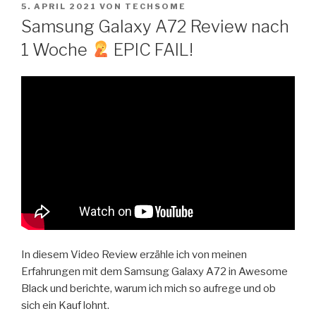
VERÖFFENTLICHT
Zum
5. APRIL 2021
VON
TECHSOME
AM
Samsung Galaxy A72 Review nach
Inhalt
springen
1 Woche
EPIC FAIL!
In diesem Video Review erzähle ich von meinen
Erfahrungen mit dem Samsung Galaxy A72 in Awesome
Black und berichte, warum ich mich so aufrege und ob
sich ein Kauf lohnt.