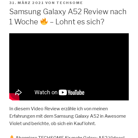
VERÖFFENTLICHT
Zum
31. MÄRZ 2021
VON
TECHSOME
AM
Samsung Galaxy A52 Review nach
Inhalt
springen
1 Woche
– Lohnt es sich?
In diesem Video Review erzähle ich von meinen
Erfahrungen mit dem Samsung Galaxy A52 in Awesome
Violet und berichte, ob sich ein Kauf lohnt.
Abonniere TECHSOME für mehr Galaxy A52 Videos!