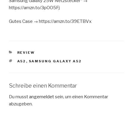
Samsung Galaxy 25W Netzstecker* →
https://amzn.to/3pOO5Fj
Gutes Case → https://amzn.to/39ETBVx
KATEGORIEN
REVIEW
SCHLAGWÖRTER
A52
,
SAMSUNG GALAXY A52
Schreibe einen Kommentar
Du musst
angemeldet
sein, um einen Kommentar
abzugeben.