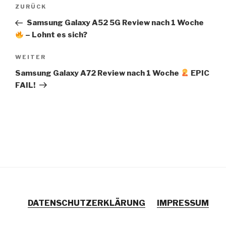
Beitragsnavigation
Vorheriger
ZURÜCK
Beitrag
Samsung Galaxy A52 5G Review nach 1 Woche
– Lohnt es sich?
Nächster
WEITER
Beitrag
Samsung Galaxy A72 Review nach 1 Woche
EPIC
FAIL!
DATENSCHUTZERKLÄRUNG
IMPRESSUM