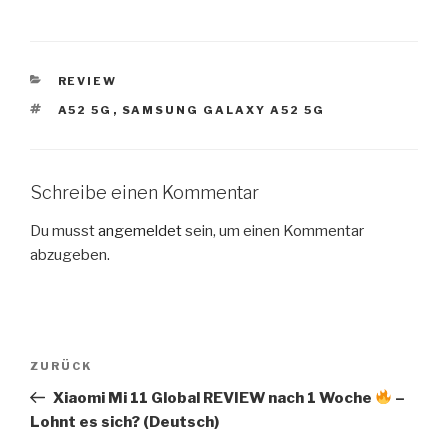
KATEGORIEN
REVIEW
SCHLAGWÖRTER
A52 5G
,
SAMSUNG GALAXY A52 5G
Schreibe einen Kommentar
Du musst
angemeldet
sein, um einen Kommentar
abzugeben.
Beitragsnavigation
Vorheriger
ZURÜCK
Beitrag
Xiaomi Mi 11 Global REVIEW nach 1 Woche
–
Lohnt es sich? (Deutsch)