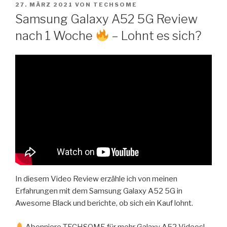
VERÖFFENTLICHT
Zum
27. MÄRZ 2021
VON
TECHSOME
AM
Samsung Galaxy A52 5G Review
Inhalt
springen
nach 1 Woche
– Lohnt es sich?
In diesem Video Review erzähle ich von meinen
Erfahrungen mit dem Samsung Galaxy A52 5G in
Awesome Black und berichte, ob sich ein Kauf lohnt.
Abonniere TECHSOME für mehr Galaxy A52 Videos!