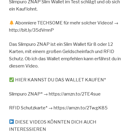
Slimpuro ZNAP Slim Wallet im Test schlägt und ob sich
ein Kauf lohnt.
Abonniere TECHSOME für mehr solcher Videos! →
http://bit.ly/35dVmnP
Das Slimpuro ZNAP ist ein Slim Wallet für 8 oder 12
Karten, mit einem großen Geldscheinfach und RFID
Schutz. Ob ich das Wallet empfehlen kann erfährst du in
diesem Video.
HIER KANNST DU DAS WALLET KAUFEN*
Slimpuro ZNAP* → https://amzn.to/2TE4sue
RFID Schutzkarte* → https://amzn.to/2TwgK85
DIESE VIDEOS KÖNNTEN DICH AUCH
INTERESSIEREN