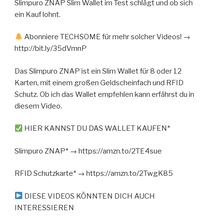
Slimpuro ZNAP Slim Wallet im Test schlägt und ob sich
ein Kauf lohnt.
Abonniere TECHSOME für mehr solcher Videos! →
http://bit.ly/35dVmnP
Das Slimpuro ZNAP ist ein Slim Wallet für 8 oder 12
Karten, mit einem großen Geldscheinfach und RFID
Schutz. Ob ich das Wallet empfehlen kann erfährst du in
diesem Video.
HIER KANNST DU DAS WALLET KAUFEN*
Slimpuro ZNAP* → https://amzn.to/2TE4sue
RFID Schutzkarte* → https://amzn.to/2TwgK85
DIESE VIDEOS KÖNNTEN DICH AUCH
INTERESSIEREN