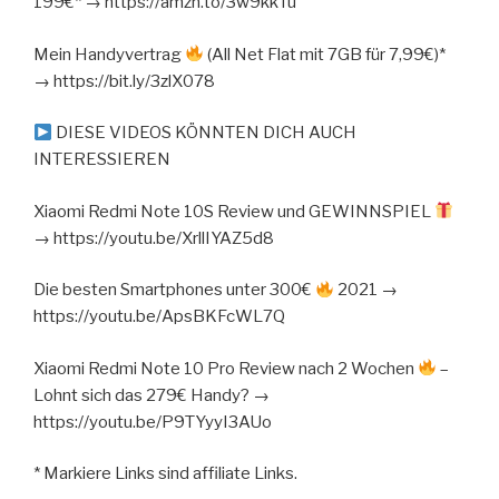
199€* → https://amzn.to/3w9kkTu
Mein Handyvertrag
(All Net Flat mit 7GB für 7,99€)*
→ https://bit.ly/3zlX078
DIESE VIDEOS KÖNNTEN DICH AUCH
INTERESSIEREN
Xiaomi Redmi Note 10S Review und GEWINNSPIEL
→ https://youtu.be/XrllIYAZ5d8
Die besten Smartphones unter 300€
2021 →
https://youtu.be/ApsBKFcWL7Q
Xiaomi Redmi Note 10 Pro Review nach 2 Wochen
–
Lohnt sich das 279€ Handy? →
https://youtu.be/P9TYyyI3AUo
* Markiere Links sind affiliate Links.