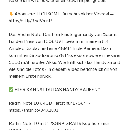
Außerdem wird es wieder ein Gewinnspiel geben.
Abonniere TECHSOME für mehr solcher Videos! →
http://bit.ly/35dVmnP
Das Redmi Note 10 ist ein Einsteigerhandy von Xiaomi.
Für den Preis von 199€ UVP bekommt man ein 6.4
Amoled Display und eine 48MP Triple Kamera. Dazu
kommt ein Snapdragon 678 Prozessor sowie ein riesiger
5000 mAh großer Akku. Wie fühlt sich das Handy an und
wie sind die Fotos? In diesem Video berichte ich dir von
meinem Ersteindruck.
HIER KANNST DU DAS HANDY KAUFEN*
Redmi Note 10 64GB – jetzt nur 179€* →
https://amzn.to/34X2uXJ
Redmi Note 10 mit 128GB + GRATIS Kopfhörer nur