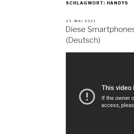
Zum
SCHLAGWORT:
HANDYS
Inhalt
springen
VERÖFFENTLICHT
23. MAI 2021
AM
Diese Smartphones
(Deutsch)