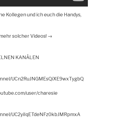
e Kollegen und ich euch die Handys,
ehr solcher Videos! →
ZELNEN KANÄLEN
hannel/UCn2RuJNGMEsQiXE9wxTygbQ
outube.com/user/charesie
hannel/UC2yiIqETdeNFz0kbJMRpmxA