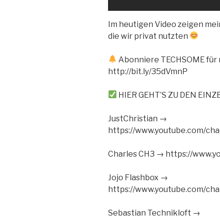
Im heutigen Video zeigen mein
die wir privat nutzten
Abonniere TECHSOME für m
http://bit.ly/35dVmnP
HIER GEHT’S ZU DEN EIN
JustChristian →
https://www.youtube.com/c
Charles CH3 → https://www.y
Jojo Flashbox →
https://www.youtube.com/c
Sebastian Technikloft →