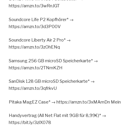
https://amzn.to/3wRnJGT
Soundcore Life P2 Kopfhörer* →
https://amzn.to/3d3P00V
Soundcore Liberty Air 2 Pro* →
https://amzn.to/3zOhENq
Samsung 256 GB microSD Speicherkarte* →
https://amzn.to/2TNmKZH
SanDisk 128 GB microSD Speicherkarte* →
https://amzn.to/3qfrkvU
Pitaka MagEZ Case* → https://amzn.to/3xMAmDn Mein
Handyvertrag (All Net Flat mit 9GB für 8,99€)* →
https://bit.ly/3zlX078