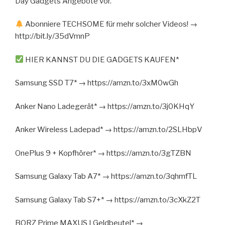
Day Gadgets Angebote vor.
Abonniere TECHSOME für mehr solcher Videos! →
http://bit.ly/35dVmnP
HIER KANNST DU DIE GADGETS KAUFEN*
Samsung SSD T7* → https://amzn.to/3xM0wGh
Anker Nano Ladegerät* → https://amzn.to/3j0KHqY
Anker Wireless Ladepad* → https://amzn.to/2SLHbpV
OnePlus 9 + Kopfhörer* → https://amzn.to/3gTZBN
Samsung Galaxy Tab A7* → https://amzn.to/3qhmfTL
Samsung Galaxy Tab S7+* → https://amzn.to/3cXkZ2T
BORZ Prime MAXUS I Geldbeutel* →