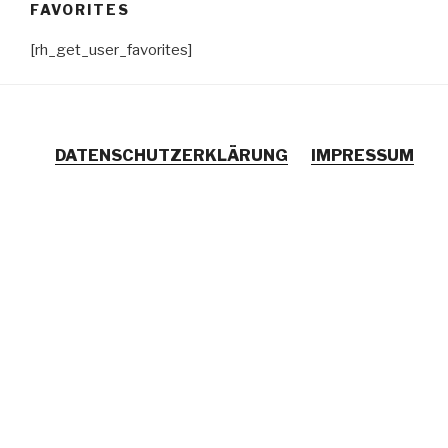
FAVORITES
Zum
Inhalt
[rh_get_user_favorites]
springen
DATENSCHUTZERKLÄRUNG
IMPRESSUM