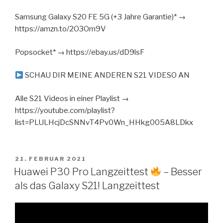
Samsung Galaxy S20 FE 5G (+3 Jahre Garantie)* →
https://amzn.to/2O3Om9V
Popsocket* → https://ebay.us/dD9lsF
SCHAU DIR MEINE ANDEREN S21 VIDESO AN
Alle S21 Videos in einer Playlist →
https://youtube.com/playlist?
list=PLULHcjDcSNNvT4Pv0Wn_HHkg005A8LDkx
VERÖFFENTLICHT
21. FEBRUAR 2021
AM
Huawei P30 Pro Langzeittest
– Besser
als das Galaxy S21! Langzeittest