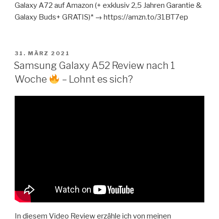
Galaxy A72 auf Amazon (+ exklusiv 2,5 Jahren Garantie &
Galaxy Buds+ GRATIS)* → https://amzn.to/31BT7ep
VERÖFFENTLICHT
31. MÄRZ 2021
AM
Samsung Galaxy A52 Review nach 1
Woche
– Lohnt es sich?
In diesem Video Review erzähle ich von meinen