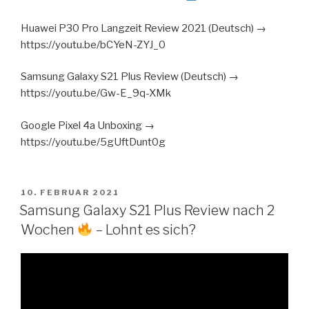
Huawei P30 Pro Langzeit Review 2021 (Deutsch) →
https://youtu.be/bCYeN-ZYJ_0
Samsung Galaxy S21 Plus Review (Deutsch) →
https://youtu.be/Gw-E_9q-XMk
Google Pixel 4a Unboxing →
https://youtu.be/5gUftDunt0g
VERÖFFENTLICHT
10. FEBRUAR 2021
AM
Samsung Galaxy S21 Plus Review nach 2
Wochen
– Lohnt es sich?