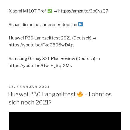
Xiaomi Mi 10T Pro*
→ https://amzn.to/3pCvzQ7
Schau dir meine anderen Videos an
Huawei P30 Langzeittest 2021 (Deutsch) →
https://youtu.be/Fke0506wDAg
Samsung Galaxy S21 Plus Review (Deutsch) →
https://youtu.be/Gw-E_9q-XMk
VERÖFFENTLICHT
17. FEBRUAR 2021
AM
Huawei P30 Langzeittest
– Lohnt es
sich noch 2021?