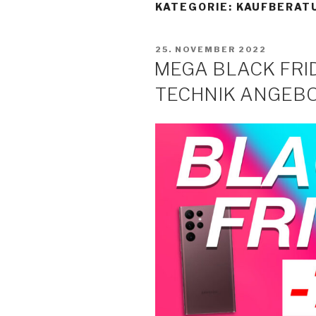
Zum
KATEGORIE:
KAUFBERAT
Inhalt
springen
VERÖFFENTLICHT
25. NOVEMBER 2022
AM
MEGA BLACK FRI
TECHNIK ANGEB