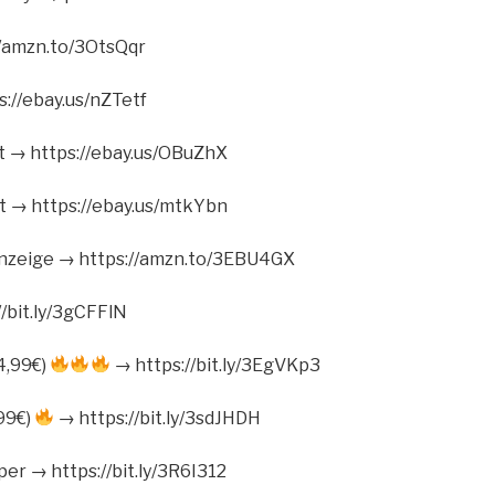
/amzn.to/3OtsQqr
://ebay.us/nZTetf
t → https://ebay.us/OBuZhX
t → https://ebay.us/mtkYbn
nzeige → https://amzn.to/3EBU4GX
/bit.ly/3gCFFlN
4,99€)
→ https://bit.ly/3EgVKp3
,99€)
→ https://bit.ly/3sdJHDH
r → https://bit.ly/3R6I312