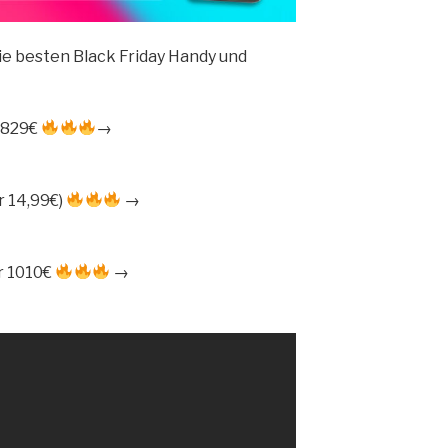
die besten Black Friday Handy und
h 829€
→
r 14,99€)
→
r 1010€
→