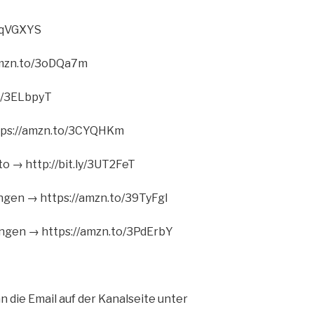
3qVGXYS
amzn.to/3oDQa7m
o/3ELbpyT
tps://amzn.to/3CYQHKm
 → http://bit.ly/3UT2FeT
ngen → https://amzn.to/39TyFgI
gen → https://amzn.to/3PdErbY
 die Email auf der Kanalseite unter