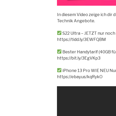
In diesem Video zeige ich dir 
Technik Angebote.
S22 Ultra – JETZT nur noc
https://tidd.ly/3EWFQBM
Bester Handytarif (40GB fü
https://bit.ly/3EgVKp3
iPhone 13 Pro WIE NEU Nu
https://ebay.us/kqRykO