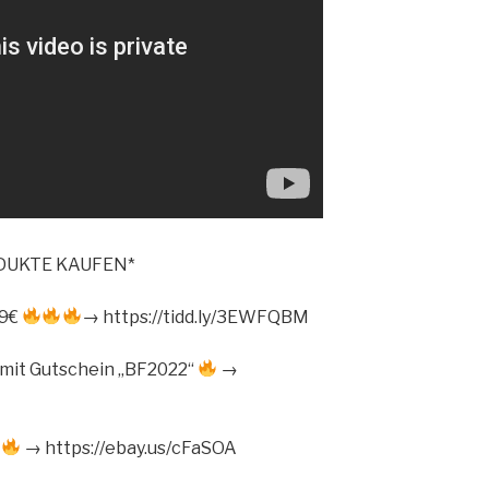
ODUKTE KAUFEN*
29€
→ https://tidd.ly/3EWFQBM
€ mit Gutschein „BF2022“
→
€
→ https://ebay.us/cFaSOA