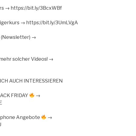
s → https://bit.ly/3BcxWBf
eigerkurs → https://bit.ly/3UmLVgA
(Newsletter) →
ehr solcher Videos! →
ICH AUCH INTERESSIEREN
ACK FRIDAY
→
E
rtphone Angebote
→
U