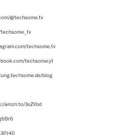
k.com/@techsome.tv
m/techsome_tv
tagram.com/techsome.tv
ebook.com/techsome.yt
atung.techsome.de/blog
://amzn.to/3sZlIbd
gg6Br6
3S3PJ40