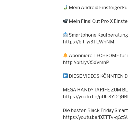
Mein Android Einsteigerkur
Mein Final Cut Pro X Einst
Smartphone Kaufberatung 
https://bit.ly/3TLWnNM
Abonniere TECHSOME für m
http://bit.ly/35dVmnP
DIESE VIDEOS KÖNNTEN D
MEGA HANDYTARIFE ZUM BL
https://youtu.be/pUIr3YDQGB
Die besten Black Friday Sma
https://youtu.be/DZTTv-qGzS