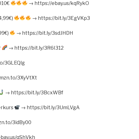
1010€
→ https://ebay.us/kqRykO
4,99€)
→ https://bit.ly/3EgVKp3
,99€)
→ https://bit.ly/3sdJHDH
r
→ https://bit.ly/3R6I312
to/3GLEQlg
amzn.to/3XyVtXt
→ https://bit.ly/3BcxWBf
erkurs
→ https://bit.ly/3UmLVgA
zn.to/3idBy00
ebay.us/qShVkh