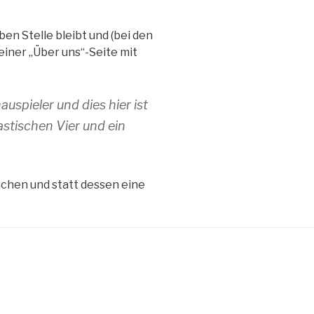
ben Stelle bleibt und (bei den
einer „Über uns“-Seite mit
auspieler und dies hier ist
astischen Vier und ein
schen und statt dessen eine