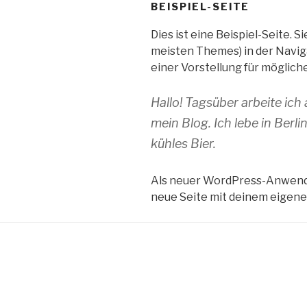
Zum
BEISPIEL-SEITE
Inhalt
Dies ist eine Beispiel-Seite. S
springen
meisten Themes) in der Naviga
einer Vorstellung für möglich
Hallo! Tagsüber arbeite ich 
mein Blog. Ich lebe in Ber
kühles Bier.
Als neuer WordPress-Anwende
neue Seite mit deinem eigenen 